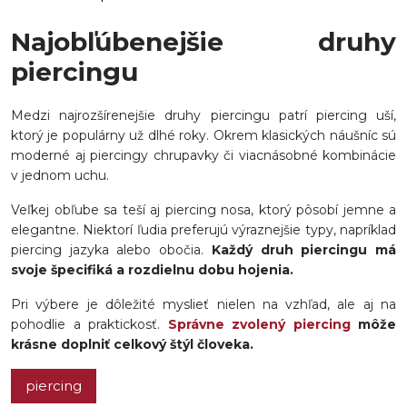
Najobľúbenejšie druhy
piercingu
Medzi najrozšírenejšie druhy piercingu patrí piercing uší,
ktorý je populárny už dlhé roky. Okrem klasických náušníc sú
moderné aj piercingy chrupavky či viacnásobné kombinácie
v jednom uchu.
Veľkej obľube sa teší aj piercing nosa, ktorý pôsobí jemne a
elegantne. Niektorí ľudia preferujú výraznejšie typy, napríklad
piercing jazyka alebo obočia.
Každý druh piercingu má
svoje špecifiká a rozdielnu dobu hojenia.
Pri výbere je dôležité myslieť nielen na vzhľad, ale aj na
pohodlie a praktickosť.
Správne zvolený piercing
môže
krásne doplniť celkový štýl človeka.
piercing