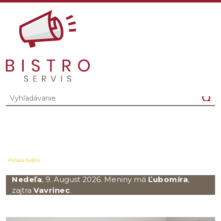
Počasie Košice
Nedeľa
, 9. August 2026.
Meniny má
Ľubomíra
,
zajtra
Vavrinec
.