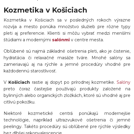
Kozmetika v Košiciach
Kozmetika v Košiciach sa v posledných rokoch výrazne
rozvíja a mesto ponúka množstvo služieb pre rôzne typy
pleti aj preferencie. Klienti si môžu vybrať medzi menšími
štúdiami a modernými
salónmi
v centre mesta.
Obľúbené sú najmä základné ošetrenia pleti, ako je čistenie,
hydratácia či relaxačné masáže tváre. Mnohé salóny sa
zameriavajú aj na rýchle a jemné procedúry vhodné pre
každodennú starostlivosť.
V
Košiciach
rastie aj dopyt po prírodnej kozmetike.
Salóny
preto čoraz častejšie používajú produkty založené na
bylinných alebo organických zložkách, ktoré sú vhodné aj pre
citlivú pokožku.
Niektoré kozmetické centrá ponúkajú modernejšie
technológie, napríklad ultrazvukové ošetrenia či jemné
peelingy. Takéto procedúry sú obľúbené pre rýchle výsledky
bez dlhšej rekonvalescencie.