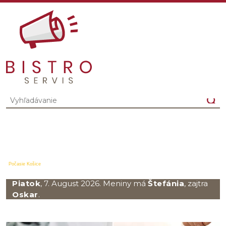
Počasie Košice
Piatok
, 7. August 2026.
Meniny má
Štefánia
, zajtra
Oskar
.