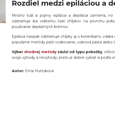
Rozdiel medzi epiláciou a d
Mnoho ľudí si pojmy epilácia a depilácia zamieňa, no m
odstraňuje iba viditeľnú časť chĺpkov na povrchu pokož
používanie depilačných krémov.
Epilácia naopak odstraňuje chĺpky aj s korienkami, vďaka
populárne metódy patrí voskovanie, cukrová pasta alebo la
Výber
vhodnej metódy
závisí od typu pokožky
, citli
svoje výhody a nevýhody, preto je dobré vybrať si podľa v
Autor:
Ema Hurtuková