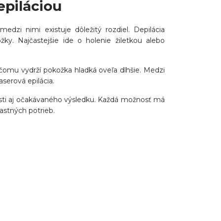
epiláciou
edzi nimi existuje dôležitý rozdiel. Depilácia
ky. Najčastejšie ide o holenie žiletkou alebo
 čomu vydrží pokožka hladká oveľa dlhšie. Medzi
serová epilácia.
vosti aj očakávaného výsledku. Každá možnosť má
lastných potrieb.