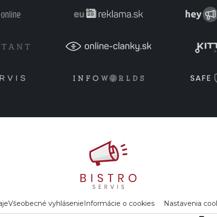
aje
Všeobecné vyhlásenie
Informácie o cookies
Nastavenia coo