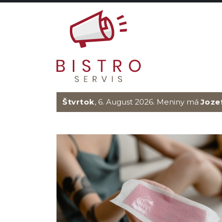
Štvrtok
, 6. August 2026.
Meniny má
Joze