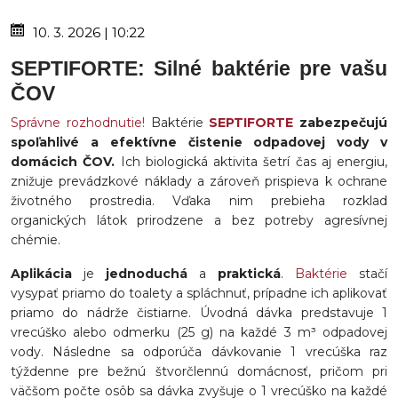
10. 3. 2026 | 10:22
SEPTIFORTE: Silné baktérie pre vašu
ČOV
Správne rozhodnutie!
Baktérie
SEPTIFORTE
zabezpečujú
spoľahlivé a efektívne čistenie odpadovej vody v
domácich ČOV.
Ich biologická aktivita šetrí čas aj energiu,
znižuje prevádzkové náklady a zároveň prispieva k ochrane
životného prostredia. Vďaka nim prebieha rozklad
organických látok prirodzene a bez potreby agresívnej
chémie.
Aplikácia
je
jednoduchá
a
praktická
.
Baktérie
stačí
vysypať priamo do toalety a spláchnuť, prípadne ich aplikovať
priamo do nádrže čistiarne. Úvodná dávka predstavuje 1
vrecúško alebo odmerku (25 g) na každé 3 m³ odpadovej
vody. Následne sa odporúča dávkovanie 1 vrecúška raz
týždenne pre bežnú štvorčlennú domácnosť, pričom pri
väčšom počte osôb sa dávka zvyšuje o 1 vrecúško na každé