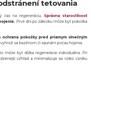
odstránení tetovania
ný čas na regeneráciu.
Správna starostlivosť
hojenie.
Prvé dni po zákroku môže byť pokožka
a
ochrana pokožky pred priamym slnečným
 a vyhnúť sa bazénom či saunám počas hojenia.
to môže byť dĺžka regenerácie individuálna. Pri
odzenejší vzhľad a minimalizuje sa riziko vzniku