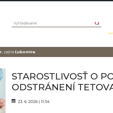
Poč
r
, zajtra
Ľubomíra
.
STAROSTLIVOSŤ O P
ODSTRÁNENÍ TETOV
23. 6. 2026 | 11:34