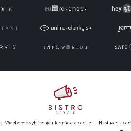
aje
Všeobecné vyhlásenie
Informácie o cookies
Nastavenia coo